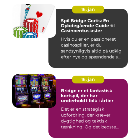
16. jan
Spil Bridge Gratis: En
Dybdegående Guide til
Casinoentusiaster
Hvis du er en passioneret
casinospiller, er du
sandsynligvis altid på udkig
efter nye og spændende s...
16. jan
Bridge er et fantastisk
kortspil, der har
underholdt folk i årtier
Det er en strategisk
udfordring, der kræver
dygtighed og taktisk
tænkning. Og det bedste
ved det er,...