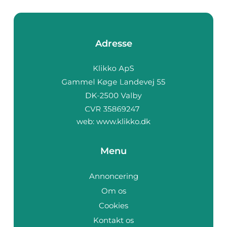
Adresse
web:
www.klikko.dk
Menu
Annoncering
Om os
Cookies
Kontakt os