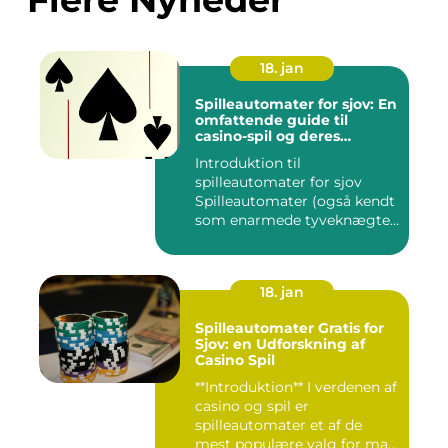
18. jan
Spilleautomater for sjov: En
omfattende guide til
casino-spil og deres
udvikling gennem
Introduktion til
historien
spilleautomater for sjov
Spilleautomater (også kendt
som enarmede tyveknægte
eller...
18. jan
Spilleautomater Gratis for
Sjov: en Udforskning af
Casino Spil
**Introduktion** I verdenen af
casino og spil er
spilleautomater et af de
mest populære valg for ma...