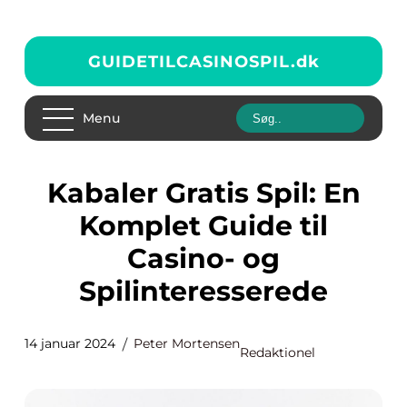
GUIDETILCASINOSPIL.
dk
Menu
Kabaler Gratis Spil: En
Komplet Guide til
Casino- og
Spilinteresserede
14 januar 2024
Peter Mortensen
Redaktionel