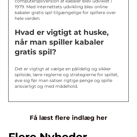
computerspilversion af kabaler blev udviklet i
1979. Med internettets udvikling blev online
kabaler gratis spil tilgængelige for spillere over
hele verden.
Hvad er vigtigt at huske,
når man spiller kabaler
gratis spil?
Det er vigtigt at vælge en pålidelig og sikker
spilside, lære reglerne og strategierne for spillet,
øve sig før man satser rigtige penge og spille
ansvarligt og med mådehold.
Få læst flere indlæg her
Flere Nyheder