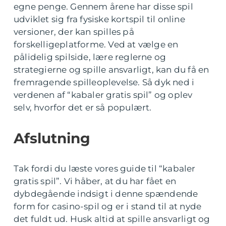
egne penge. Gennem årene har disse spil
udviklet sig fra fysiske kortspil til online
versioner, der kan spilles på
forskelligeplatforme. Ved at vælge en
pålidelig spilside, lære reglerne og
strategierne og spille ansvarligt, kan du få en
fremragende spilleoplevelse. Så dyk ned i
verdenen af “kabaler gratis spil” og oplev
selv, hvorfor det er så populært.
Afslutning
Tak fordi du læste vores guide til “kabaler
gratis spil”. Vi håber, at du har fået en
dybdegående indsigt i denne spændende
form for casino-spil og er i stand til at nyde
det fuldt ud. Husk altid at spille ansvarligt og