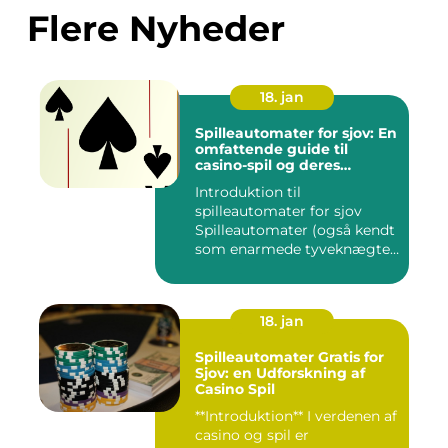
Flere Nyheder
18. jan
Spilleautomater for sjov: En
omfattende guide til
casino-spil og deres
udvikling gennem
Introduktion til
historien
spilleautomater for sjov
Spilleautomater (også kendt
som enarmede tyveknægte
eller...
18. jan
Spilleautomater Gratis for
Sjov: en Udforskning af
Casino Spil
**Introduktion** I verdenen af
casino og spil er