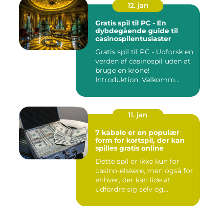
12. jan
Gratis spil til PC - En
dybdegående guide til
casinospilentusiaster
Gratis spil til PC - Udforsk en
verden af casinospil uden at
bruge en krone!
Introduktion: Velkomm...
11. jan
7 kabale er en populær
form for kortspil, der kan
spilles gratis online
Dette spil er ikke kun for
casino-elskere, men også for
enhver, der kan lide at
udfordre sig selv og...