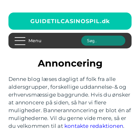
GUIDETILCASINOSPIL.
dk
Menu
Annoncering
Denne blog læses dagligt af folk fra alle
aldersgrupper, forskellige uddannelse-& og
erhvervsmæssige baggrunde. Hvis du ønsker
at annoncere på siden, så har vi flere
muligheder. Bannerannoncering er blot én af
mulighederne. Vil du gerne vide mere, så er
du velkommen til at
kontakte redaktionen
.