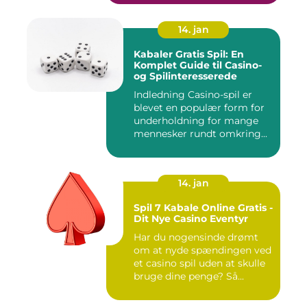
14. jan
Kabaler Gratis Spil: En
Komplet Guide til Casino-
og Spilinteresserede
Indledning Casino-spil er
blevet en populær form for
underholdning for mange
mennesker rundt omkring...
14. jan
Spil 7 Kabale Online Gratis -
Dit Nye Casino Eventyr
Har du nogensinde drømt
om at nyde spændingen ved
et casino spil uden at skulle
bruge dine penge? Så...