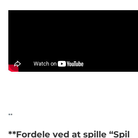
**
**Fordele ved at spille “Spil