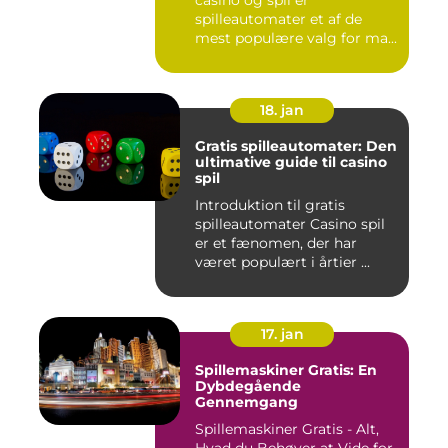
casino og spil er
spilleautomater et af de
mest populære valg for ma...
18. jan
Gratis spilleautomater: Den
ultimative guide til casino
spil
Introduktion til gratis
spilleautomater Casino spil
er et fænomen, der har
været populært i årtier ...
17. jan
Spillemaskiner Gratis: En
Dybdegående
Gennemgang
Spillemaskiner Gratis - Alt,