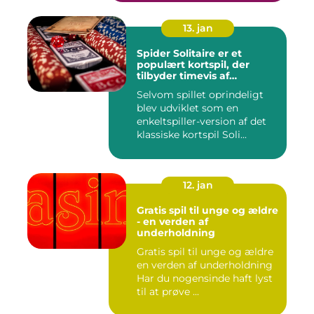
13. jan
Spider Solitaire er et
populært kortspil, der
tilbyder timevis af
underholdning og
Selvom spillet oprindeligt
udfordring for dem, der
blev udviklet som en
elsker at spille casino spil
enkeltspiller-version af det
klassiske kortspil Soli...
12. jan
Gratis spil til unge og ældre
- en verden af
underholdning
Gratis spil til unge og ældre
en verden af underholdning
Har du nogensinde haft lyst
til at prøve ...