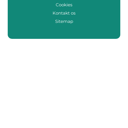
Cookies
Kontakt os
Sitemap