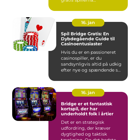
gratis spillema...
16. jan
Spil Bridge Gratis: En
Dybdegående Guide til
Casinoentusiaster
Hvis du er en passioneret
casinospiller, er du
sandsynligvis altid på udkig
efter nye og spændende s...
16. jan
Bridge er et fantastisk
kortspil, der har
underholdt folk i årtier
Det er en strategisk
udfordring, der kræver
dygtighed og taktisk