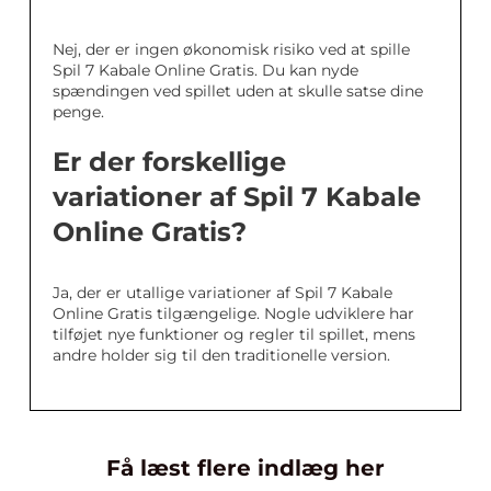
Nej, der er ingen økonomisk risiko ved at spille
Spil 7 Kabale Online Gratis. Du kan nyde
spændingen ved spillet uden at skulle satse dine
penge.
Er der forskellige
variationer af Spil 7 Kabale
Online Gratis?
Ja, der er utallige variationer af Spil 7 Kabale
Online Gratis tilgængelige. Nogle udviklere har
tilføjet nye funktioner og regler til spillet, mens
andre holder sig til den traditionelle version.
Få læst flere indlæg her