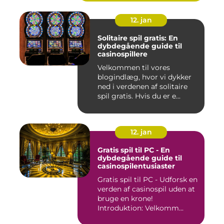
12. jan
Solitaire spil gratis: En
dybdegående guide til
casinospillere
Velkommen til vores
blogindlæg, hvor vi dykker
ned i verdenen af solitaire
spil gratis. Hvis du er e...
12. jan
Gratis spil til PC - En
dybdegående guide til
casinospilentusiaster
Gratis spil til PC - Udforsk en
verden af casinospil uden at
bruge en krone!
Introduktion: Velkomm...