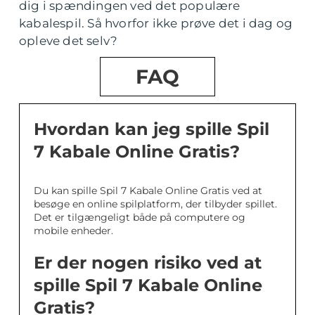
dig i spændingen ved det populære
kabalespil. Så hvorfor ikke prøve det i dag og
opleve det selv?
FAQ
Hvordan kan jeg spille Spil
7 Kabale Online Gratis?
Du kan spille Spil 7 Kabale Online Gratis ved at
besøge en online spilplatform, der tilbyder spillet.
Det er tilgængeligt både på computere og
mobile enheder.
Er der nogen risiko ved at
spille Spil 7 Kabale Online
Gratis?