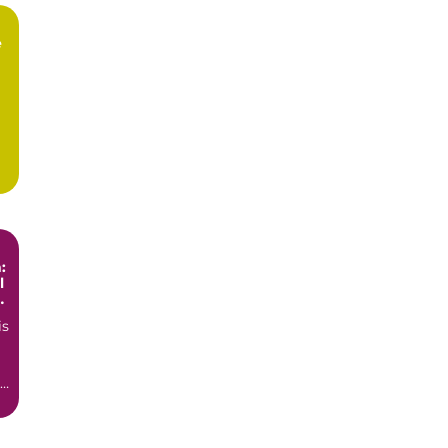
e
:
l
is