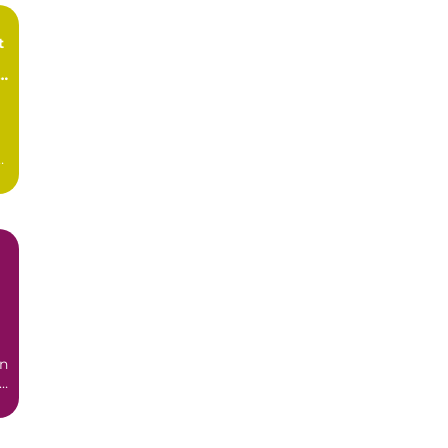
t
g
en
.