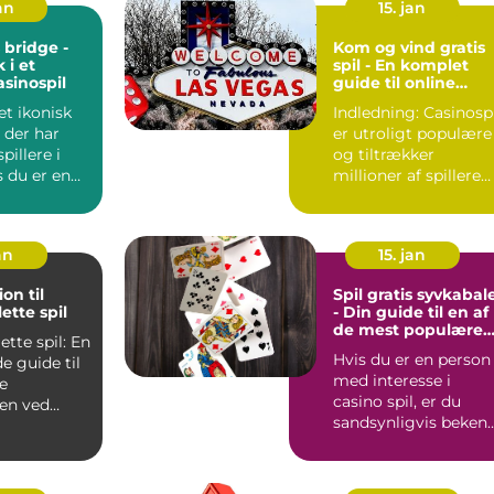
an
15. jan
s bridge -
Kom og vind gratis
 i et
spil - En komplet
asinospil
guide til online
casinospil
et ikonisk
Indledning: Casinosp
, der har
er utroligt populære
spillere i
og tiltrækker
s du er en
millioner af spillere
iast...
fra hele verden. Man..
an
15. jan
on til
Spil gratis syvkabal
lette spil
- Din guide til en af
de mest populære
ette spil: En
casino spil
Hvis du er en person
e guide til
med interesse i
e
casino spil, er du
en ved
sandsynligvis beken
den at
med syvkabale. Dett
.
k...