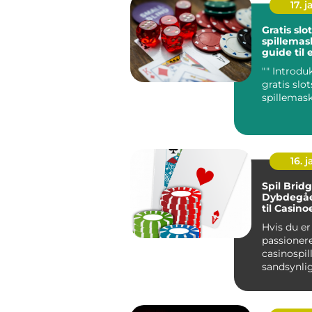
17. j
Gratis slo
spillemask
guide til 
spænden
"" Introduktion til
casinoopl
gratis slot
16. j
Spil Bridg
Dybdegå
til Casino
Hvis du er
passioner
casinospill
sandsynlig
udkig efte
spændende