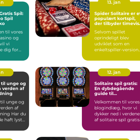
an
13. jan
Gratis Spil:
Spider Solitaire er e
o Spil
populært kortspil,
ko
der tilbyder timevis
af underholdning o
 til vores
Selvom spillet
udfordring for dem,
asino og
oprindeligt blev
der elsker at spille
casino spil
vil vi
udviklet som en
e dig for
enkeltspiller-version
gratis spil"...
af det klassiske
kortspil Soli...
an
12. jan
l til unge og
Solitaire spil gratis:
n verden af
En dybdegående
dning
guide til
casinospillere
 til unge og
Velkommen til vores
blogindlæg, hvor vi
 Har du
dykker ned i verden
 haft lyst
af solitaire spil gratis
 ...
Hvis du er e...