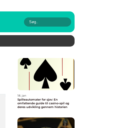
18. jan
Spilleautomater for sjov: En
omfattende guide til casino-spil og
deres udvikling gennem historien