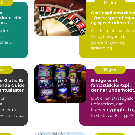
an
17. jan
ts
Gratis spillemaskine
iner - din
- Oplev spændinge
en
og sjovet uden at
de
tømme lommen
Gratis spillemaskiner
evelse
s
En dybdegående
spillemaskiner ...
guide til sjov og
spænding
Introduktion til grati
spillema...
an
16. jan
e Gratis: En
Bridge er et
ende Guide
fantastisk kortspil,
entusiaster
der har underholdt
folk i årtier
 en
Det er en strategisk
et
udfordring, der
er, er du
kræver dygtighed o
vis altid på
taktisk tænkning. O
r nye og
det bedste ved det
 s...
er,...