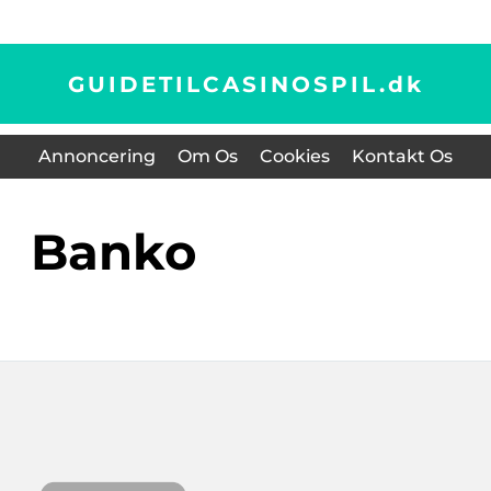
GUIDETILCASINOSPIL.
dk
Annoncering
Om Os
Cookies
Kontakt Os
banko