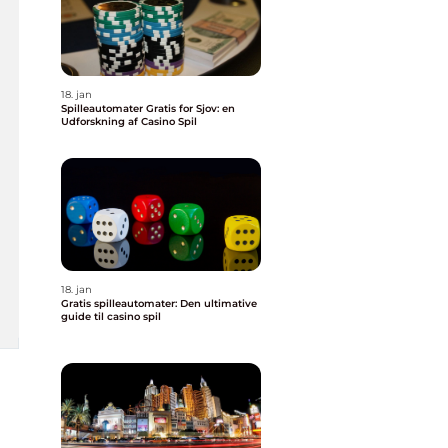
18. jan
Spilleautomater Gratis for Sjov: en
Udforskning af Casino Spil
18. jan
Gratis spilleautomater: Den ultimative
guide til casino spil