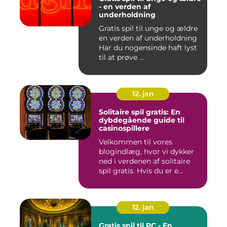
- en verden af
underholdning
Gratis spil til unge og ældre
en verden af underholdning
Har du nogensinde haft lyst
til at prøve ...
12. jan
Solitaire spil gratis: En
dybdegående guide til
casinospillere
Velkommen til vores
blogindlæg, hvor vi dykker
ned i verdenen af solitaire
spil gratis. Hvis du er e...
12. jan
Gratis spil til PC - En