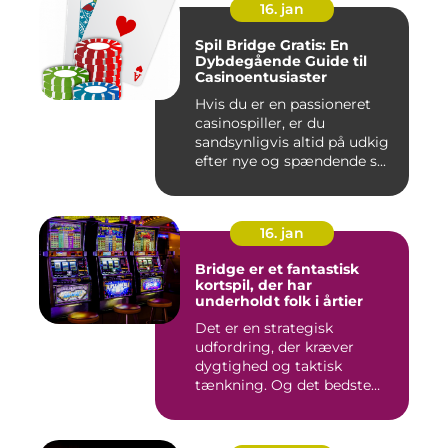
16. jan
Spil Bridge Gratis: En
Dybdegående Guide til
Casinoentusiaster
Hvis du er en passioneret
casinospiller, er du
sandsynligvis altid på udkig
efter nye og spændende s...
16. jan
Bridge er et fantastisk
kortspil, der har
underholdt folk i årtier
Det er en strategisk
udfordring, der kræver
dygtighed og taktisk
tænkning. Og det bedste
ved det er,...