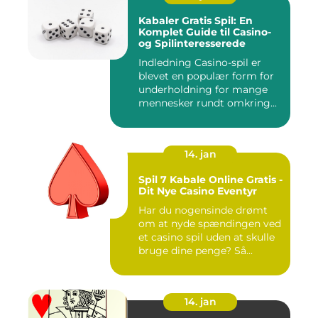
Kabaler Gratis Spil: En
Komplet Guide til Casino-
og Spilinteresserede
Indledning Casino-spil er
blevet en populær form for
underholdning for mange
mennesker rundt omkring...
14. jan
Spil 7 Kabale Online Gratis -
Dit Nye Casino Eventyr
Har du nogensinde drømt
om at nyde spændingen ved
et casino spil uden at skulle
bruge dine penge? Så...
14. jan