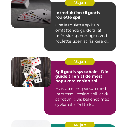
15. jan
Introduktion til gratis
roulette spil
Gratis roulette spil: En
omfattende guide til at
udforske spændingen ved
roulette uden at risikere d...
15. jan
Spil gratis syvkabale - Din
guide til en af de mest
populære casino spil
Hvis du er en person med
interesse i casino spil, er du
sandsynligvis bekendt med
syvkabale. Dette k...
14. jan