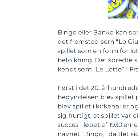
Bingo eller Banko kan spore
det fremstod som “Lo Giuo
spillet som en form for lo
befolkning. Det spredte s
kendt som “Le Lotto” i Fr
Først i det 20. århundrede
begyndelsen blev spillet 
blev spillet i kirkehaller
sig hurtigt, at spillet va
succes i løbet af 1930’erne
navnet “Bingo,” da det sige