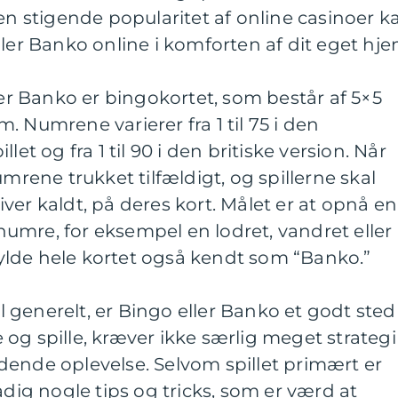
stigende popularitet af online casinoer k
ller Banko online i komforten af dit eget hje
ler Banko er bingokortet, som består af 5×5
 Numrene varierer fra 1 til 75 i den
let og fra 1 til 90 i den britiske version. Når
umrene trukket tilfældigt, og spillerne skal
ver kaldt, på deres kort. Målet er at opnå en
umre, for eksempel en lodret, vandret eller
dfylde hele kortet også kendt som “Banko.”
pil generelt, er Bingo eller Banko et godt sted
re og spille, kræver ikke særlig meget strategi
dende oplevelse. Selvom spillet primært er
adig nogle tips og tricks, som er værd at