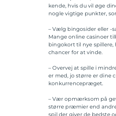
kende, hvis du vil øge di
nogle vigtige punkter, 
– Vælg bingosider eller -
Mange online casinoer til
bingokort til nye spillere,
chancer for at vinde.
– Overvej at spille i mindr
er med, jo større er dine
konkurrencepræget.
– Vær opmærksom på gevi
større præmier end andre
spil der giver de bedste o