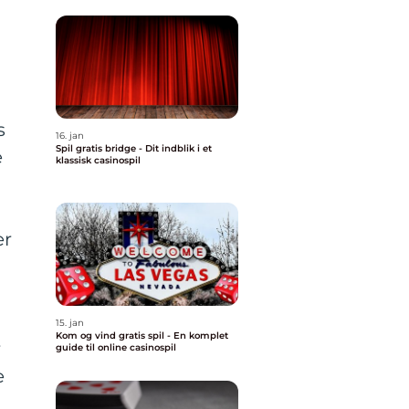
s
16. jan
Spil gratis bridge - Dit indblik i et
e
klassisk casinospil
er
15. jan
Kom og vind gratis spil - En komplet
r
guide til online casinospil
e