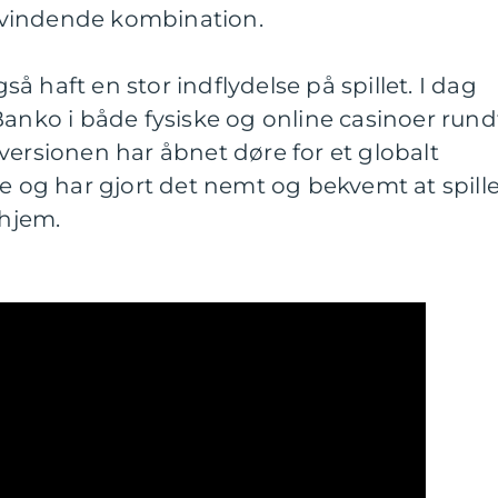
vindende kombination.
 haft en stor indflydelse på spillet. I dag
Banko i både fysiske og online casinoer rund
versionen har åbnet døre for et globalt
re og har gjort det nemt og bekvemt at spill
 hjem.