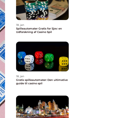
18. jan
Spilleautomater Gratis for Sjov: en
Udforskning af Casino Spil
18. jan
Gratis spilleautomater: Den ultimative
guide til casino spil