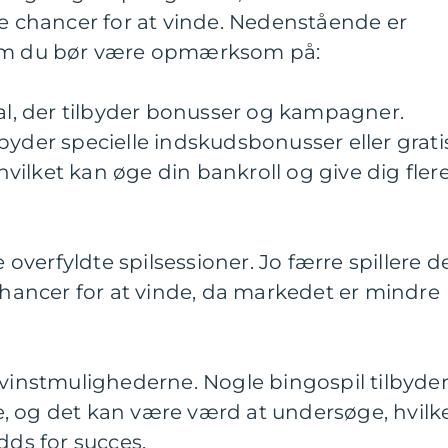
ne chancer for at vinde. Nedenstående er
som du bør være opmærksom på:
sal, der tilbyder bonusser og kampagner.
byder specielle indskudsbonusser eller grati
 hvilket kan øge din bankroll og give dig fler
e overfyldte spilsessioner. Jo færre spillere d
 chancer for at vinde, da markedet er mindre
nstmulighederne. Nogle bingospil tilbyde
, og det kan være værd at undersøge, hvilk
dds for succes.