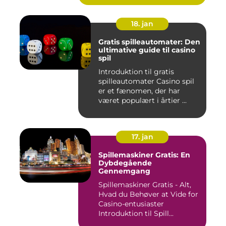
18. jan
Gratis spilleautomater: Den
ultimative guide til casino
spil
Introduktion til gratis
spilleautomater Casino spil
er et fænomen, der har
været populært i årtier ...
17. jan
Spillemaskiner Gratis: En
Dybdegående
Gennemgang
Spillemaskiner Gratis - Alt,
Hvad du Behøver at Vide for
Casino-entusiaster
Introduktion til Spill...