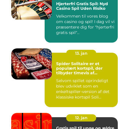
Hjerterfri Gratis Spil: Nyd
Casino Spil Uden Risiko
Velkommen til vores blog
om casino og spil! I dag vil vi
præsentere dig for "hjerterfri
gratis spil"...
13. jan
Spider Solitaire er et
populært kortspil, der
tilbyder timevis af
underholdning og
Selvom spillet oprindeligt
udfordring for dem, der
blev udviklet som en
elsker at spille casino spil
enkeltspiller-version af det
klassiske kortspil Soli...
12. jan
Gratis spil til unge og ældre