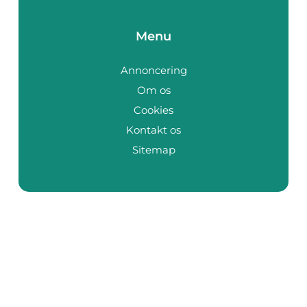
Menu
Annoncering
Om os
Cookies
Kontakt os
Sitemap