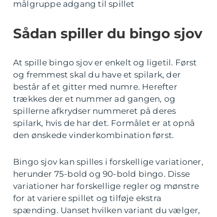
målgruppe adgang til spillet
Sådan spiller du bingo sjov
At spille bingo sjov er enkelt og ligetil. Først
og fremmest skal du have et spilark, der
består af et gitter med numre. Herefter
trækkes der et nummer ad gangen, og
spillerne afkrydser nummeret på deres
spilark, hvis de har det. Formålet er at opnå
den ønskede vinderkombination først.
Bingo sjov kan spilles i forskellige variationer,
herunder 75-bold og 90-bold bingo. Disse
variationer har forskellige regler og mønstre
for at variere spillet og tilføje ekstra
spænding. Uanset hvilken variant du vælger,