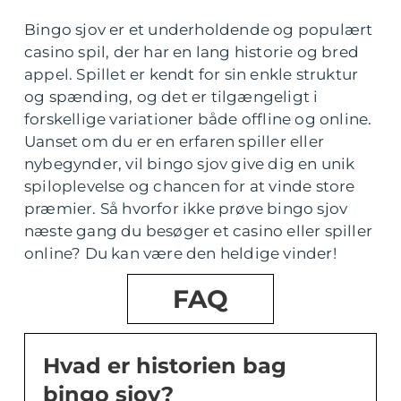
Bingo sjov er et underholdende og populært
casino spil, der har en lang historie og bred
appel. Spillet er kendt for sin enkle struktur
og spænding, og det er tilgængeligt i
forskellige variationer både offline og online.
Uanset om du er en erfaren spiller eller
nybegynder, vil bingo sjov give dig en unik
spiloplevelse og chancen for at vinde store
præmier. Så hvorfor ikke prøve bingo sjov
næste gang du besøger et casino eller spiller
online? Du kan være den heldige vinder!
FAQ
Hvad er historien bag
bingo sjov?