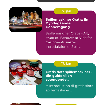
17. jan
Spillemaskiner Gratis: En
Dybdegående
Gennemgang
Spillemaskiner Gratis - Alt,
Hvad du Behøver at Vide for
Casino-entusiaster
Introduktion til Spill...
17. jan
Gratis slots spillemaskiner -
din guide til en
spændende
casinooplevelse
"" Introduktion til gratis slots
spillemaskiner ...