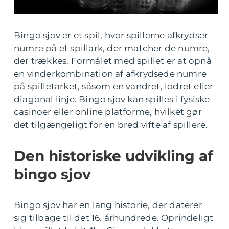
Bingo sjov er et spil, hvor spillerne afkrydser
numre på et spillark, der matcher de numre,
der trækkes. Formålet med spillet er at opnå
en vinderkombination af afkrydsede numre
på spilletarket, såsom en vandret, lodret eller
diagonal linje. Bingo sjov kan spilles i fysiske
casinoer eller online platforme, hvilket gør
det tilgængeligt for en bred vifte af spillere.
Den historiske udvikling af
bingo sjov
Bingo sjov har en lang historie, der daterer
sig tilbage til det 16. århundrede. Oprindeligt