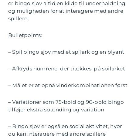
er bingo sjov altid en kilde til underholdning
og muligheden for at interagere med andre
spillere.
Bulletpoints:
– Spil bingo sjov med et spilark og en blyant
– Afkryds numrene, der trækkes, på spilarket
– Målet er at opnå vinderkombinationen først
– Variationer som 75-bold og 90-bold bingo
tilføjer ekstra spænding og variation
– Bingo sjov er også en social aktivitet, hvor
du kan interagere med andre spillere