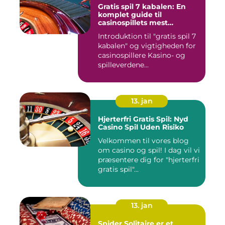
Gratis spil 7 kabalen: En
komplet guide til
casinospillets mest
populære kabale
Introduktion til "gratis spil 7
kabalen" og vigtigheden for
casinospillere Kasino- og
spilleverdene...
13. jan
Hjerterfri Gratis Spil: Nyd
Casino Spil Uden Risiko
Velkommen til vores blog
om casino og spil! I dag vil vi
præsentere dig for "hjerterfri
gratis spil"...
13. jan
Spider Solitaire er et