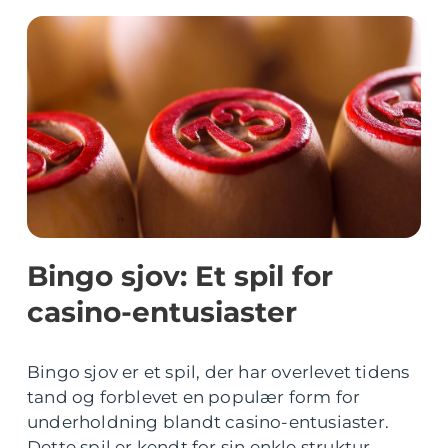
Bingo sjov: Et spil for
casino-entusiaster
Bingo sjov er et spil, der har overlevet tidens
tand og forblevet en populær form for
underholdning blandt casino-entusiaster.
Dette spil er kendt for sin enkle struktur,