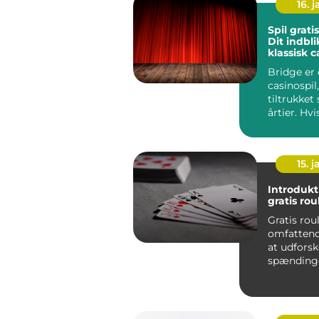
16. j
Spil grati
Dit indblik
klassisk c
Bridge er 
casinospil
tiltrukket 
årtier. Hvi
spilleentus
15. j
Introdukti
gratis rou
Gratis roul
omfattend
at udforsk
spænding
roulette u
risikere d..