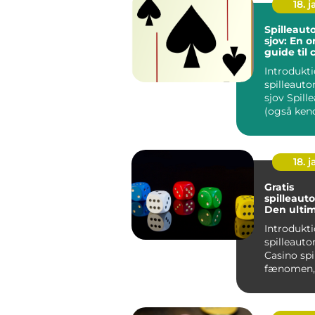
18. j
Spilleaut
sjov: En 
guide til 
og deres 
Introdukti
gennem h
spilleauto
sjov Spilleautomater
(også ken
enarmede
tyveknægte
18. j
Gratis
spilleaut
Den ultim
guide til 
Introduktio
spilleaut
Casino spil
fænomen, 
været pop
årtier ...