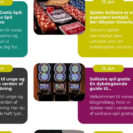
an
13. jan
Gratis Spil:
Spider Solitaire er e
o Spil
populært kortspil,
ko
der tilbyder timevis
af underholdning o
 til vores
Selvom spillet
udfordring for dem,
asino og
oprindeligt blev
der elsker at spille
casino spil
vil vi
udviklet som en
e dig for
enkeltspiller-version
gratis spil"...
af det klassiske
kortspil Soli...
an
12. jan
l til unge og
Solitaire spil gratis:
n verden af
En dybdegående
dning
guide til
casinospillere
 til unge og
Velkommen til vores
blogindlæg, hvor vi
 Har du
dykker ned i verden
 haft lyst
af solitaire spil gratis
 ...
Hvis du er e...