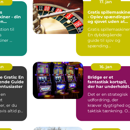
an
17. jan
ts
Gratis spillemaskine
iner - din
- Oplev spændinge
en
og sjovet uden at
de
tømme lommen
Gratis spillemaskiner
evelse
s
En dybdegående
spillemaskiner ...
guide til sjov og
spænding
Introduktion til grati
spillema...
an
16. jan
e Gratis: En
Bridge er et
ende Guide
fantastisk kortspil,
entusiaster
der har underholdt
folk i årtier
 en
Det er en strategisk
et
udfordring, der
er, er du
kræver dygtighed o
vis altid på
taktisk tænkning. O
r nye og
det bedste ved det
 s...
er,...