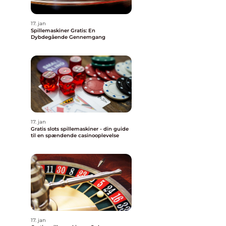
17. jan
Spillemaskiner Gratis: En
Dybdegående Gennemgang
17. jan
Gratis slots spillemaskiner - din guide
til en spændende casinooplevelse
17. jan