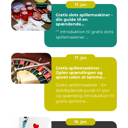
17. jan
Gratis slots spillemaskiner -
din guide til en
spændende
casinooplevelse
"" Introduktion til gratis slots
spillemaskiner ...
17. jan
Gratis spillemaskiner -
Oplev spændingen og
sjovet uden at tømme
lommen
Gratis spillemaskiner - En
dybdegående guide til sjov
og spænding Introduktion til
gratis spillema...
16. jan