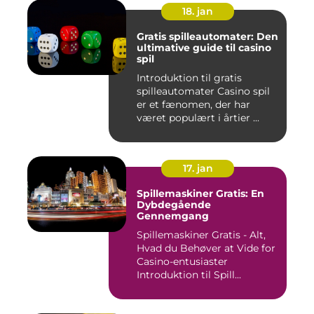
18. jan
Gratis spilleautomater: Den
ultimative guide til casino
spil
Introduktion til gratis
spilleautomater Casino spil
er et fænomen, der har
været populært i årtier ...
17. jan
Spillemaskiner Gratis: En
Dybdegående
Gennemgang
Spillemaskiner Gratis - Alt,
Hvad du Behøver at Vide for
Casino-entusiaster
Introduktion til Spill...