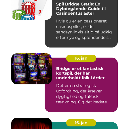
Spil Bridge Gratis: En
Dybdegående Guide til
Casinoentusiaster
Hvis du er en passioneret
casinospiller, er du
sandsynligvis altid på udkig
efter nye og spændende s...
16. jan
Bridge er et fantastisk
kortspil, der har
underholdt folk i årtier
Det er en strategisk
udfordring, der kræver
dygtighed og taktisk
tænkning. Og det bedste
ved det er,...
16. jan