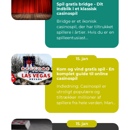
Spil gratis bridge - Dit
indblik i et klassisk
casinospil
Bridge er et ikonisk
casinospil, der har tiltrukket
spillere i årtier. Hvis du er en
spilleentusiast...
15. jan
Kom og vind gratis spil - En
komplet guide til online
casinospil
Indledning: Casinospil er
utroligt populære og
tiltrækker millioner af
spillere fra hele verden. Man...
15. jan