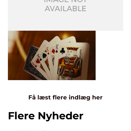
Få læst flere indlæg her
Flere Nyheder