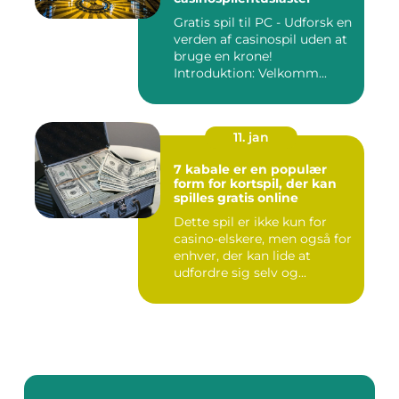
Gratis spil til PC - Udforsk en
verden af casinospil uden at
bruge en krone!
Introduktion: Velkomm...
11. jan
7 kabale er en populær
form for kortspil, der kan
spilles gratis online
Dette spil er ikke kun for
casino-elskere, men også for
enhver, der kan lide at
udfordre sig selv og...