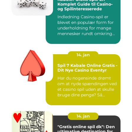
Komplet Guide til Casino-
og Spilinteresserede
Indledning Casino-spil er
blevet en populær form for
underholdning for mange
mennesker rundt omkring...
14. jan
Spil 7 Kabale Online Gratis -
Dit Nye Casino Eventyr
Har du nogensinde drømt
om at nyde spændingen ved
et casino spil uden at skulle
bruge dine penge? Så...
14. jan
"Gratis online spil dk": Den
ultimative destination for