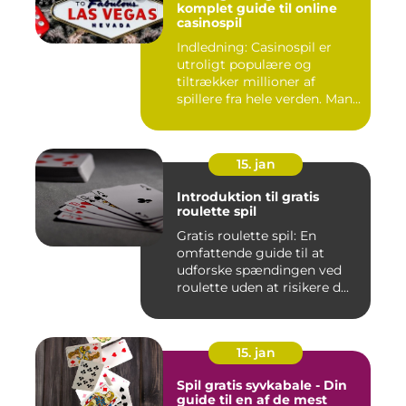
komplet guide til online
casinospil
Indledning: Casinospil er
utroligt populære og
tiltrækker millioner af
spillere fra hele verden. Man...
15. jan
Introduktion til gratis
roulette spil
Gratis roulette spil: En
omfattende guide til at
udforske spændingen ved
roulette uden at risikere d...
15. jan
Spil gratis syvkabale - Din
guide til en af de mest