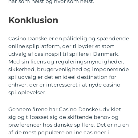
når som helst og hvor som helst.
Konklusion
Casino Danske er en pålidelig og spændende
online spilplatform, der tilbyder et stort
udvalg af casinospil til spillere i Danmark.
Med sin licens og reguleringsmyndigheder,
sikkerhed, brugervenlighed og imponerende
spiludvalg er det en ideel destination for
enhver, der er interesseret i at nyde casino
spiloplevelser.
Gennem årene har Casino Danske udviklet
sig og tilpasset sig de skiftende behov og
præferencer hos danske spillere. Det er nu en
af de mest populære online casinoer i