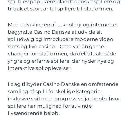
spil blev populære blandt danske spillere og
tiltrak et stort antal spillere til platformen.
Med udviklingen af teknologi og internettet
begyndte Casino Danske at udvide sit
spiludvalg og introducere moderne video
slots og live casino. Dette var en game-
changer for platformen, da det tiltrak både
yngre og erfarne spillere, der nyder nye og
interaktive spiloplevelser.
I dag tilbyder Casino Danske en omfattende
samling af spil i forskellige kategorier,
inklusive spil med progressive jackpots, hvor
spillere har mulighed for at vinde
livsændrende beløb.