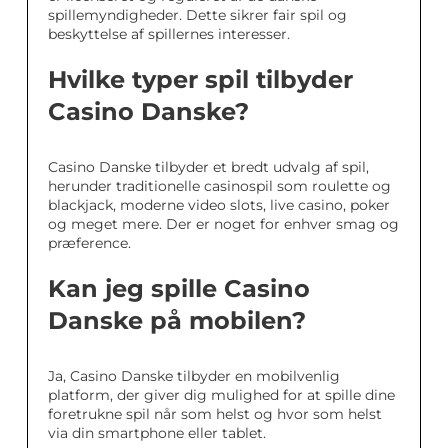
spillemyndigheder. Dette sikrer fair spil og
beskyttelse af spillernes interesser.
Hvilke typer spil tilbyder
Casino Danske?
Casino Danske tilbyder et bredt udvalg af spil,
herunder traditionelle casinospil som roulette og
blackjack, moderne video slots, live casino, poker
og meget mere. Der er noget for enhver smag og
præference.
Kan jeg spille Casino
Danske på mobilen?
Ja, Casino Danske tilbyder en mobilvenlig
platform, der giver dig mulighed for at spille dine
foretrukne spil når som helst og hvor som helst
via din smartphone eller tablet.