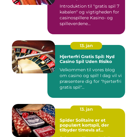
populære kabale
Introduktion til "gratis spil 7
kabalen" og vigtigheden for
casinospillere Kasino- og
spilleverdene...
13. jan
Hjerterfri Gratis Spil: Nyd
Casino Spil Uden Risiko
Velkommen til vores blog
om casino og spil! I dag vil vi
præsentere dig for "hjerterfri
gratis spil"...
13. jan
Spider Solitaire er et
populært kortspil, der
tilbyder timevis af
underholdning og