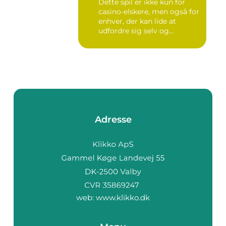
Dette spil er ikke kun for
casino-elskere, men også for
enhver, der kan lide at
udfordre sig selv og...
Adresse
web:
www.klikko.dk