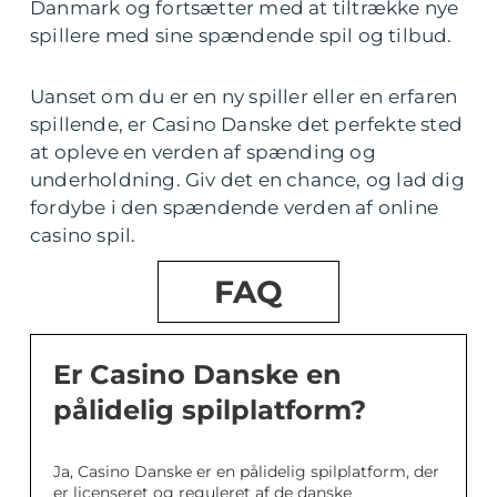
Danmark og fortsætter med at tiltrække nye
spillere med sine spændende spil og tilbud.
Uanset om du er en ny spiller eller en erfaren
spillende, er Casino Danske det perfekte sted
at opleve en verden af spænding og
underholdning. Giv det en chance, og lad dig
fordybe i den spændende verden af online
casino spil.
FAQ
Er Casino Danske en
pålidelig spilplatform?
Ja, Casino Danske er en pålidelig spilplatform, der
er licenseret og reguleret af de danske