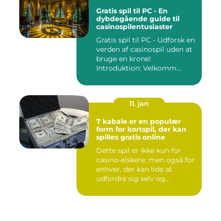
Gratis spil til PC - En
dybdegående guide til
casinospilentusiaster
Gratis spil til PC - Udforsk en
verden af casinospil uden at
bruge en krone!
Introduktion: Velkomm...
11. jan
7 kabale er en populær
form for kortspil, der kan
spilles gratis online
Dette spil er ikke kun for
casino-elskere, men også for
enhver, der kan lide at
udfordre sig selv og...