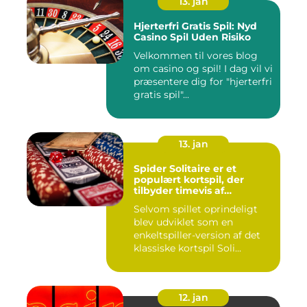
13. jan
Hjerterfri Gratis Spil: Nyd
Casino Spil Uden Risiko
Velkommen til vores blog
om casino og spil! I dag vil vi
præsentere dig for "hjerterfri
gratis spil"...
13. jan
Spider Solitaire er et
populært kortspil, der
tilbyder timevis af
underholdning og
Selvom spillet oprindeligt
udfordring for dem, der
blev udviklet som en
elsker at spille casino spil
enkeltspiller-version af det
klassiske kortspil Soli...
12. jan