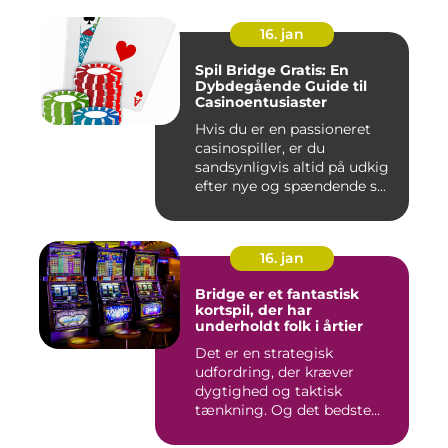
16. jan
Spil Bridge Gratis: En
Dybdegående Guide til
Casinoentusiaster
Hvis du er en passioneret
casinospiller, er du
sandsynligvis altid på udkig
efter nye og spændende s...
16. jan
Bridge er et fantastisk
kortspil, der har
underholdt folk i årtier
Det er en strategisk
udfordring, der kræver
dygtighed og taktisk
tænkning. Og det bedste
ved det er,...