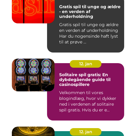
Gratis spil til unge og ældre
- en verden af
underholdning
Gratis spil til unge og ældre
en verden af underholdning
Har du nogensinde haft lyst
til at prøve ...
12. jan
Solitaire spil gratis: En
dybdegående guide til
casinospillere
Velkommen til vores
blogindlæg, hvor vi dykker
ned i verdenen af solitaire
spil gratis. Hvis du er e...
12. jan