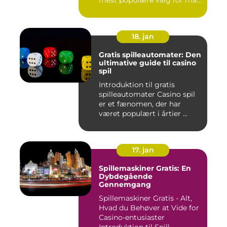
mest populære valg for ma...
18. jan
Gratis spilleautomater: Den
ultimative guide til casino
spil
Introduktion til gratis
spilleautomater Casino spil
er et fænomen, der har
været populært i årtier ...
17. jan
Spillemaskiner Gratis: En
Dybdegående
Gennemgang
Spillemaskiner Gratis - Alt,
Hvad du Behøver at Vide for
Casino-entusiaster