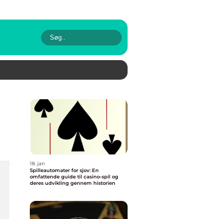
18. jan
Spilleautomater for sjov: En
omfattende guide til casino-spil og
deres udvikling gennem historien