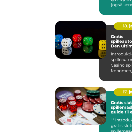
(også ken
enarmede
tyveknægte
18. j
Gratis
spilleaut
Den ultim
guide til 
Introduktio
spilleaut
Casino spil
fænomen, 
været pop
årtier ...
17. j
Gratis slo
spillemask
guide til 
spænden
"" Introduktion til
casinoopl
gratis slot