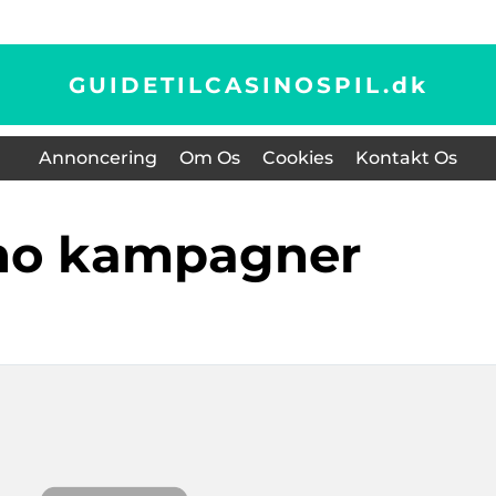
GUIDETILCASINOSPIL.
dk
Annoncering
Om Os
Cookies
Kontakt Os
ino kampagner