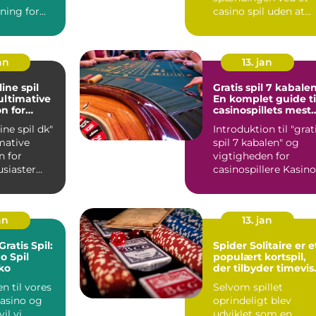
ning for
casino spil uden at
nnesker
skulle bruge dine
ing...
penge? Så...
jan
13. jan
line spil
Gratis spil 7 kabalen
ultimative
En komplet guide ti
n for
casinospillets mest
usiaster
populære kabale
ine spil dk"
Introduktion til "grat
mative
spil 7 kabalen" og
n for
vigtigheden for
usiaster
casinospillere Kasino-
Indledning: ...
og spilleverdene...
an
13. jan
Gratis Spil:
Spider Solitaire er e
o Spil
populært kortspil,
ko
der tilbyder timevis
af underholdning o
 til vores
Selvom spillet
udfordring for dem,
asino og
oprindeligt blev
der elsker at spille
casino spil
vil vi
udviklet som en