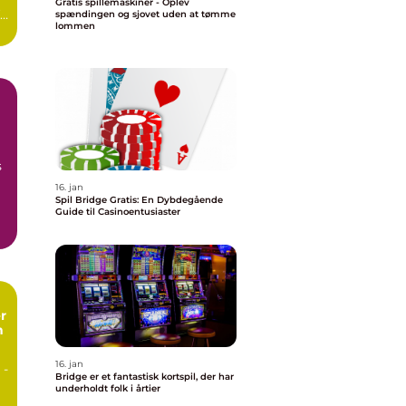
Gratis spillemaskiner - Oplev
spændingen og sjovet uden at tømme
lommen
s
16. jan
Spil Bridge Gratis: En Dybdegående
Guide til Casinoentusiaster
.
r
n
16. jan
 -
Bridge er et fantastisk kortspil, der har
underholdt folk i årtier