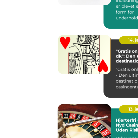
Indledning
er blevet
form for
underhold
mange me
rundt omkr
14. 
"Gratis on
dk": Den 
destinatio
casinoent
"Gratis onl
- Den ulti
destinatio
casinoent
13. j
Hjerterfri 
Nyd Casin
Uden Risi