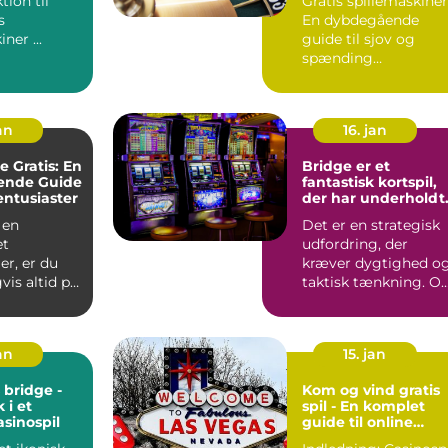
Gratis spillemaskiner
evelse
s
En dybdegående
spillemaskiner ...
guide til sjov og
spænding
Introduktion til grati
spillema...
an
16. jan
e Gratis: En
Bridge er et
ende Guide
fantastisk kortspil,
entusiaster
der har underholdt
folk i årtier
 en
Det er en strategisk
et
udfordring, der
er, er du
kræver dygtighed o
vis altid på
taktisk tænkning. O
r nye og
det bedste ved det
 s...
er,...
an
15. jan
s bridge -
Kom og vind gratis
 i et
spil - En komplet
asinospil
guide til online
casinospil