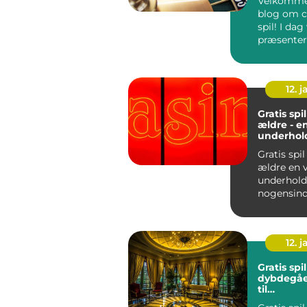
Velkommen
blog om c
spil! I dag 
præsenter
"hjerterfri 
12. j
Gratis spi
ældre - e
underhol
Gratis spil
ældre en verden af
underholdning
nogensinde
til at prøve
12. j
Gratis spil
dybdegåe
til
casinospi