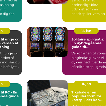
 til vores
Selvom spillet
udfordring for dem,
asino og
oprindeligt blev
der elsker at spille
casino spil
vil vi
udviklet som en
e dig for
enkeltspiller-version
gratis spil"...
af det klassiske
kortspil Soli...
an
12. jan
l til unge og
Solitaire spil gratis:
n verden af
En dybdegående
dning
guide til
casinospillere
 til unge og
Velkommen til vores
blogindlæg, hvor vi
 Har du
dykker ned i verden
 haft lyst
af solitaire spil gratis
 ...
Hvis du er e...
an
11. jan
 til PC - En
7 kabale er en
nde guide
populær form for
kortspil, der kan
lentusiaster
spilles gratis online