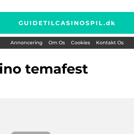
GUIDETILCASINOSPIL.
dk
Annoncering
Om Os
Cookies
Kontakt Os
sino temafest