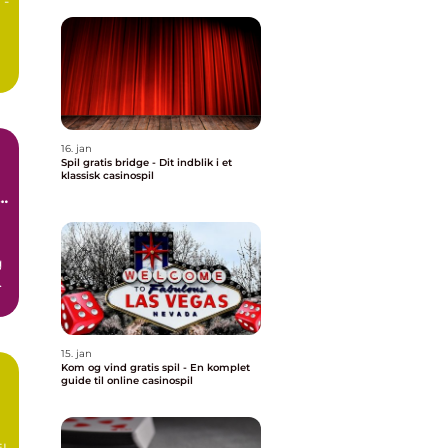
 -
s
16. jan
Spil gratis bridge - Dit indblik i et
klassisk casinospil
g
g
15. jan
Kom og vind gratis spil - En komplet
guide til online casinospil