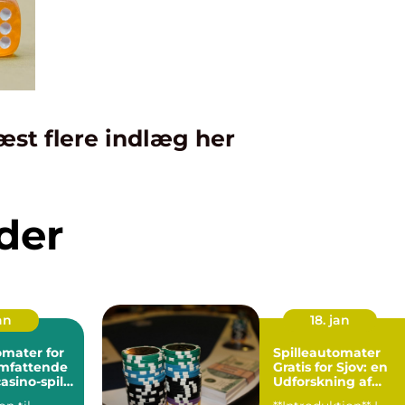
æst flere indlæg her
der
an
18. jan
omater for
Spilleautomater
omfattende
Gratis for Sjov: en
casino-spil
Udforskning af
udvikling
Casino Spil