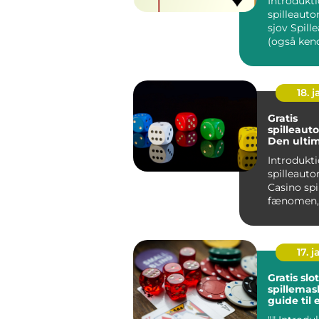
Introdukti
gennem h
spilleauto
sjov Spilleautomater
(også ken
enarmede
tyveknægte
18. j
Gratis
spilleaut
Den ultim
guide til 
Introduktio
spilleaut
Casino spil
fænomen, 
været pop
årtier ...
17. j
Gratis slo
spillemask
guide til 
spænden