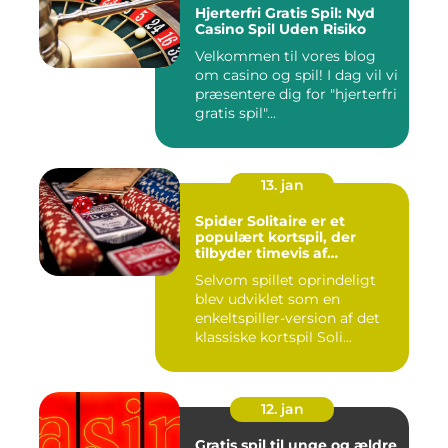
Hjerterfri Gratis Spil: Nyd
Casino Spil Uden Risiko
Velkommen til vores blog
om casino og spil! I dag vil vi
præsentere dig for "hjerterfri
gratis spil"...
13. jan
Spider Solitaire er et
populært kortspil, der
tilbyder timevis af
underholdning og
Selvom spillet oprindeligt
udfordring for dem, der
blev udviklet som en
elsker at spille casino spil
enkeltspiller-version af det
klassiske kortspil Soli...
12. jan
Gratis spil til unge og ældre