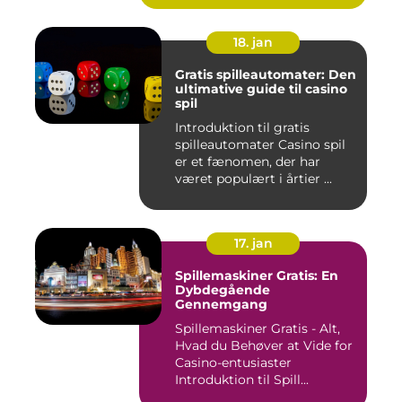
18. jan
Gratis spilleautomater: Den
ultimative guide til casino
spil
Introduktion til gratis
spilleautomater Casino spil
er et fænomen, der har
været populært i årtier ...
17. jan
Spillemaskiner Gratis: En
Dybdegående
Gennemgang
Spillemaskiner Gratis - Alt,
Hvad du Behøver at Vide for
Casino-entusiaster
Introduktion til Spill...