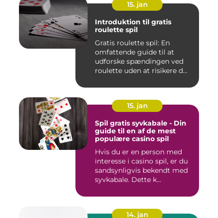
15. jan
Introduktion til gratis
roulette spil
Gratis roulette spil: En
omfattende guide til at
udforske spændingen ved
roulette uden at risikere d...
15. jan
Spil gratis syvkabale - Din
guide til en af de mest
populære casino spil
Hvis du er en person med
interesse i casino spil, er du
sandsynligvis bekendt med
syvkabale. Dette k...
14. jan