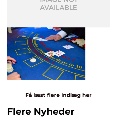
Få læst flere indlæg her
Flere Nyheder