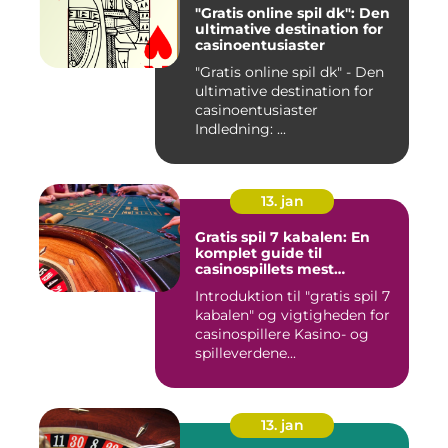
"Gratis online spil dk": Den
ultimative destination for
casinoentusiaster
"Gratis online spil dk" - Den
ultimative destination for
casinoentusiaster
Indledning: ...
13. jan
Gratis spil 7 kabalen: En
komplet guide til
casinospillets mest
populære kabale
Introduktion til "gratis spil 7
kabalen" og vigtigheden for
casinospillere Kasino- og
spilleverdene...
13. jan