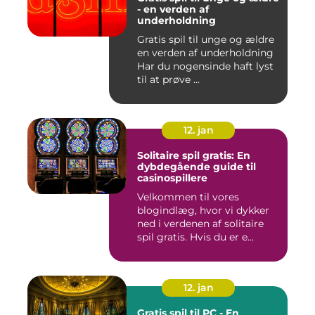
- en verden af
underholdning
Gratis spil til unge og ældre
en verden af underholdning
Har du nogensinde haft lyst
til at prøve ...
12. jan
Solitaire spil gratis: En
dybdegående guide til
casinospillere
Velkommen til vores
blogindlæg, hvor vi dykker
ned i verdenen af solitaire
spil gratis. Hvis du er e...
12. jan
Gratis spil til PC - En