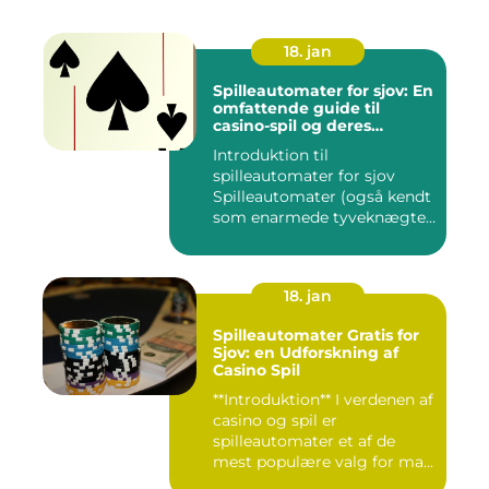
18. jan
Spilleautomater for sjov: En
omfattende guide til
casino-spil og deres
udvikling gennem
Introduktion til
historien
spilleautomater for sjov
Spilleautomater (også kendt
som enarmede tyveknægte
eller...
18. jan
Spilleautomater Gratis for
Sjov: en Udforskning af
Casino Spil
**Introduktion** I verdenen af
casino og spil er
spilleautomater et af de
mest populære valg for ma...