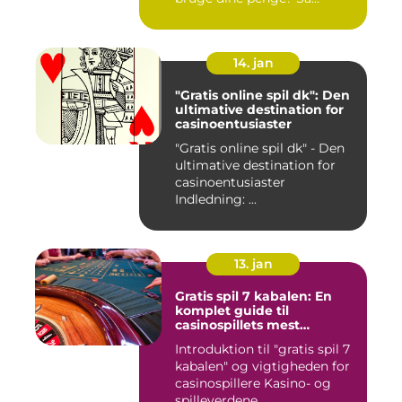
14. jan
"Gratis online spil dk": Den
ultimative destination for
casinoentusiaster
"Gratis online spil dk" - Den
ultimative destination for
casinoentusiaster
Indledning: ...
13. jan
Gratis spil 7 kabalen: En
komplet guide til
casinospillets mest
populære kabale
Introduktion til "gratis spil 7
kabalen" og vigtigheden for
casinospillere Kasino- og
spilleverdene...