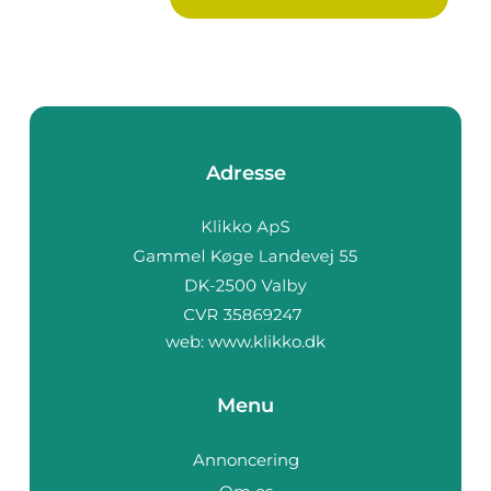
Adresse
web:
www.klikko.dk
Menu
Annoncering