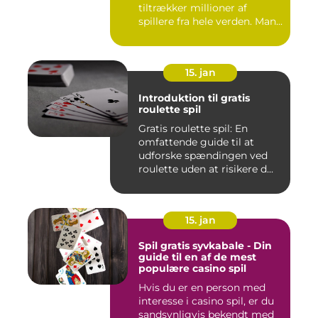
tiltrækker millioner af
spillere fra hele verden. Man...
15. jan
Introduktion til gratis
roulette spil
Gratis roulette spil: En
omfattende guide til at
udforske spændingen ved
roulette uden at risikere d...
15. jan
Spil gratis syvkabale - Din
guide til en af de mest
populære casino spil
Hvis du er en person med
interesse i casino spil, er du
sandsynligvis bekendt med