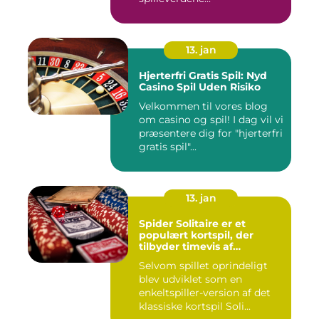
13. jan
Hjerterfri Gratis Spil: Nyd
Casino Spil Uden Risiko
Velkommen til vores blog
om casino og spil! I dag vil vi
præsentere dig for "hjerterfri
gratis spil"...
13. jan
Spider Solitaire er et
populært kortspil, der
tilbyder timevis af
underholdning og
Selvom spillet oprindeligt
udfordring for dem, der
blev udviklet som en
elsker at spille casino spil
enkeltspiller-version af det
klassiske kortspil Soli...