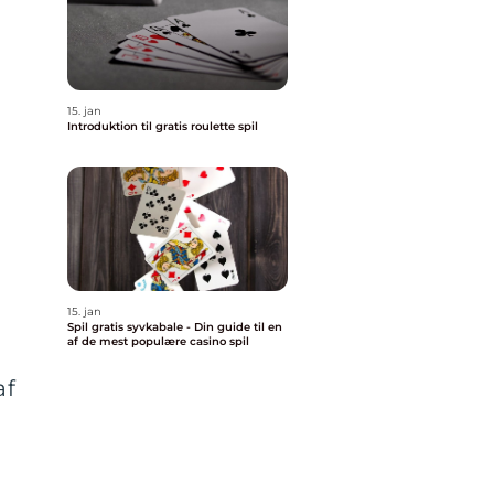
15. jan
Introduktion til gratis roulette spil
t
15. jan
Spil gratis syvkabale - Din guide til en
af de mest populære casino spil
af