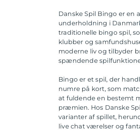
Danske Spil Bingo er en 
underholdning i Danmark. 
traditionelle bingo spil, 
klubber og samfundshuse. 
moderne liv og tilbyder b
spændende spilfunktioner
Bingo er et spil, der hand
numre på kort, som match
at fuldende en bestemt mø
præmien. Hos Danske Spil
varianter af spillet, heru
live chat værelser og fan