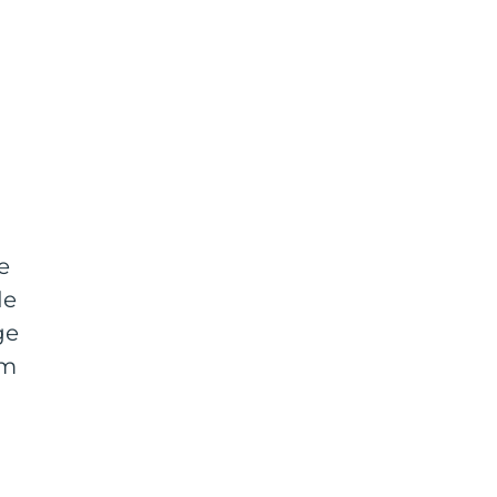
e
de
ge
om