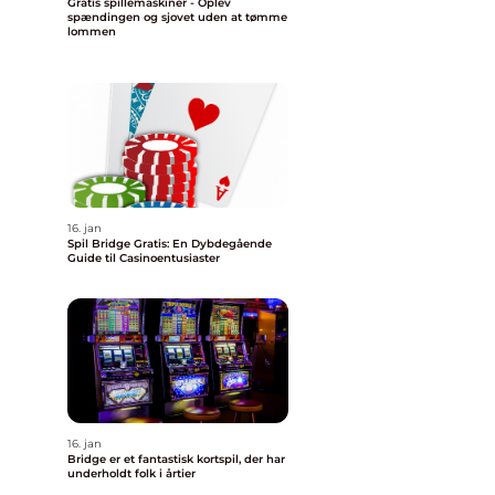
Gratis spillemaskiner - Oplev
spændingen og sjovet uden at tømme
lommen
16. jan
Spil Bridge Gratis: En Dybdegående
Guide til Casinoentusiaster
16. jan
Bridge er et fantastisk kortspil, der har
underholdt folk i årtier