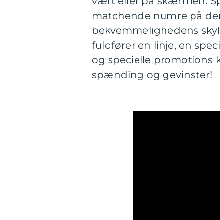
vært eller på skærmen. S
matchende numre på dere
bekvemmelighedens skyld. 
fuldfører en linje, en spec
og specielle promotions 
spænding og gevinster!