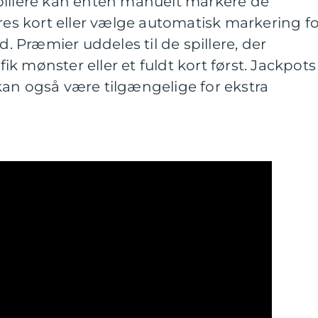
pillere kan enten manuelt markere de
s kort eller vælge automatisk markering fo
Præmier uddeles til de spillere, der
ifik mønster eller et fuldt kort først. Jackpots
kan også være tilgængelige for ekstra