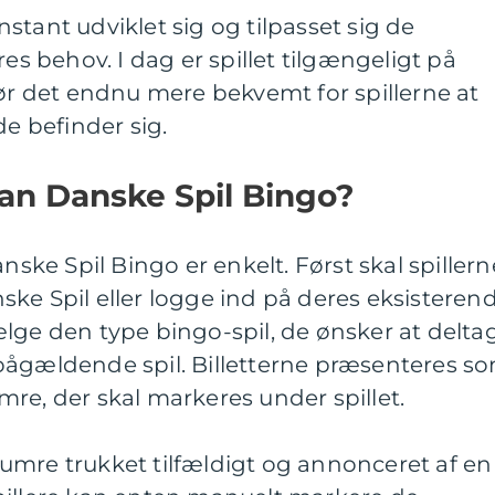
stant udviklet sig og tilpasset sig de
res behov. I dag er spillet tilgængeligt på
gør det endnu mere bekvemt for spillerne at
de befinder sig.
an Danske Spil Bingo?
e Spil Bingo er enkelt. Først skal spillern
ke Spil eller logge ind på deres eksisteren
lge den type bingo-spil, de ønsker at delta
et pågældende spil. Billetterne præsenteres s
re, der skal markeres under spillet.
r numre trukket tilfældigt og annonceret af en