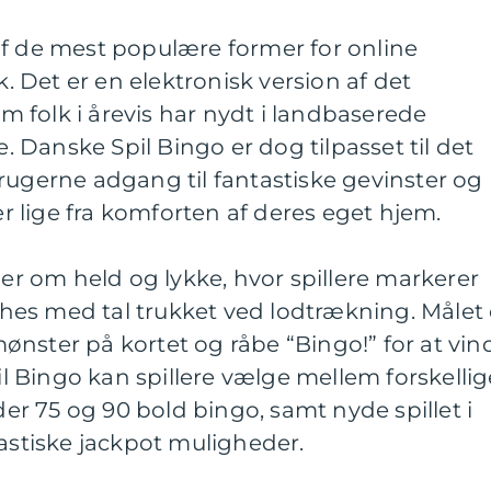
af de mest populære former for online
Det er en elektronisk version af det
som folk i årevis har nydt i landbaserede
Danske Spil Bingo er dog tilpasset til det
rugerne adgang til fantastiske gevinster og
 lige fra komforten af deres eget hjem.
ler om held og lykke, hvor spillere markerer
es med tal trukket ved lodtrækning. Målet 
nster på kortet og råbe “Bingo!” for at vin
 Bingo kan spillere vælge mellem forskellig
nder 75 og 90 bold bingo, samt nyde spillet i
tastiske jackpot muligheder.