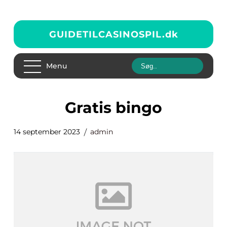
GUIDETILCASINOSPIL.
dk
Menu
gratis bingo
14 september 2023
admin