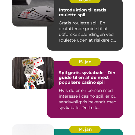
Introduktion til gratis
roulette spil
Gratis roulette spil: En
omfattende guide til at
udforske spændingen ved
roulette uden at risikere d...
15. jan
Spil gratis syvkabale - Din
guide til en af de mest
populære casino spil
Hvis du er en person med
interesse i casino spil, er du
sandsynligvis bekendt med
syvkabale. Dette k...
14. jan