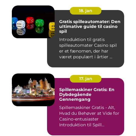
18. jan
Gratis spilleautomater: Den
ultimative guide til casino
spil
Introduktion til gratis
spilleautomater Casino spil
er et fænomen, der har
været populært i årtier ...
17. jan
Spillemaskiner Gratis: En
Dybdegående
Gennemgang
Spillemaskiner Gratis - Alt,
Hvad du Behøver at Vide for
Casino-entusiaster
Introduktion til Spill...