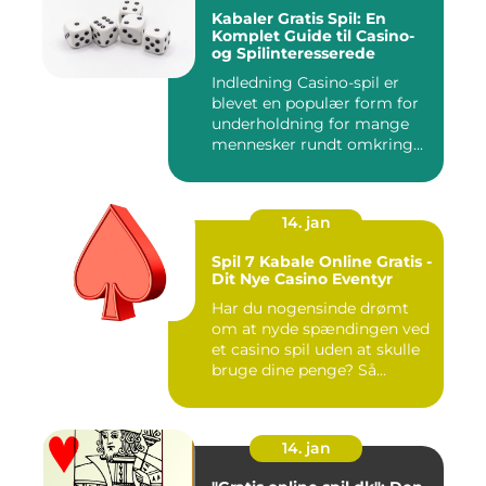
Kabaler Gratis Spil: En
Komplet Guide til Casino-
og Spilinteresserede
Indledning Casino-spil er
blevet en populær form for
underholdning for mange
mennesker rundt omkring...
14. jan
Spil 7 Kabale Online Gratis -
Dit Nye Casino Eventyr
Har du nogensinde drømt
om at nyde spændingen ved
et casino spil uden at skulle
bruge dine penge? Så...
14. jan