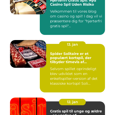
Hjerterfri Gratis Spil: Nyd
Casino Spil Uden Risiko
Velkommen til vores blog
om casino og spil! I dag vil vi
præsentere dig for "hjerterfri
gratis spil"...
13. jan
Spider Solitaire er et
populært kortspil, der
tilbyder timevis af
underholdning og
Selvom spillet oprindeligt
udfordring for dem, der
blev udviklet som en
elsker at spille casino spil
enkeltspiller-version af det
klassiske kortspil Soli...
12. jan
Gratis spil til unge og ældre