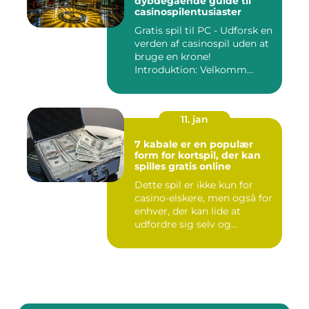
dybdegående guide til
casinospilentusiaster
Gratis spil til PC - Udforsk en
verden af casinospil uden at
bruge en krone!
Introduktion: Velkomm...
11. jan
7 kabale er en populær
form for kortspil, der kan
spilles gratis online
Dette spil er ikke kun for
casino-elskere, men også for
enhver, der kan lide at
udfordre sig selv og...