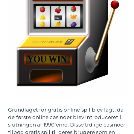
Grundlaget for gratis online spil blev lagt, da
de første online casinoer blev introduceret i
slutningen af 1990’erne. Disse tidlige casinoer
tilbød gratis spil til deres brugere som en