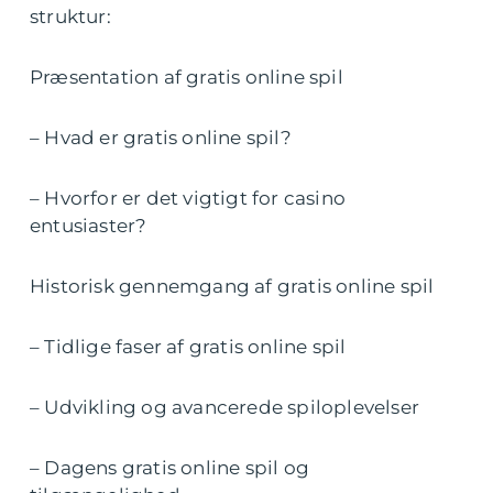
struktur:
Præsentation af gratis online spil
– Hvad er gratis online spil?
– Hvorfor er det vigtigt for casino
entusiaster?
Historisk gennemgang af gratis online spil
– Tidlige faser af gratis online spil
– Udvikling og avancerede spiloplevelser
– Dagens gratis online spil og