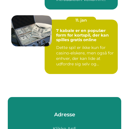
11. jan
7 kabale er en populær
form for kortspil, der kan
spilles gratis online
Dette spil er ikke kun for
casino-elskere, men også for
enhver, der kan lide at
udfordre sig selv og...
Adresse