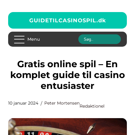
GUIDETILCASINOSPIL.
dk
Menu
Gratis online spil – En
komplet guide til casino
entusiaster
10 januar 2024
Peter Mortensen
Redaktionel