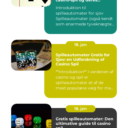
udvikling gennem
Introduktion til
historien
spilleautomater for sjov
Spilleautomater (også kendt
som enarmede tyveknægte
eller...
18. jan
Spilleautomater Gratis for
Sjov: en Udforskning af
Casino Spil
**Introduktion** I verdenen af
casino og spil er
spilleautomater et af de
mest populære valg for ma...
18. jan
Gratis spilleautomater: Den
ultimative guide til casino
spil