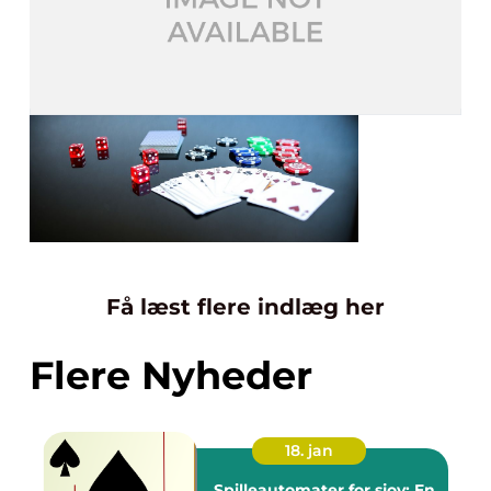
Få læst flere indlæg her
Flere Nyheder
18. jan
Spilleautomater for sjov: En