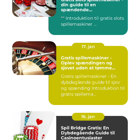
din guide til en
spændende
casinooplevelse
"" Introduktion til gratis slots
spillemaskiner ...
17. jan
Gratis spillemaskiner -
Oplev spændingen og
sjovet uden at tømme
lommen
Gratis spillemaskiner - En
dybdegående guide til sjov
og spænding Introduktion til
gratis spillema...
16. jan
Spil Bridge Gratis: En
Dybdegående Guide til
Casinoentusiaster