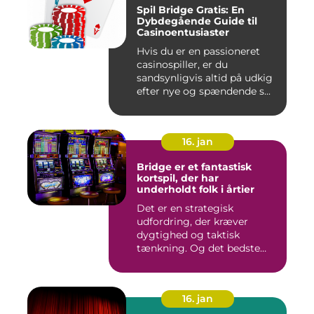
Spil Bridge Gratis: En
Dybdegående Guide til
Casinoentusiaster
Hvis du er en passioneret
casinospiller, er du
sandsynligvis altid på udkig
efter nye og spændende s...
16. jan
Bridge er et fantastisk
kortspil, der har
underholdt folk i årtier
Det er en strategisk
udfordring, der kræver
dygtighed og taktisk
tænkning. Og det bedste
ved det er,...
16. jan