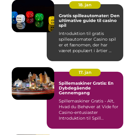
18. jan
Gratis spilleautomater: Den
ultimative guide til casino
spil
Introduktion til gratis
spilleautomater Casino spil
er et fænomen, der har
været populært i årtier ...
17. jan
Spillemaskiner Gratis: En
Dybdegående
Gennemgang
Spillemaskiner Gratis - Alt,
Hvad du Behøver at Vide for
Casino-entusiaster
Introduktion til Spill...