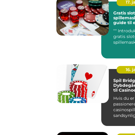
17. j
Gratis slo
spillemask
guide til 
spænden
"" Introduktion til
casinoopl
gratis slot
16. j
Spil Bridg
Dybdegå
til Casino
Hvis du er
passioner
casinospill
sandsynlig
udkig efte
spændende