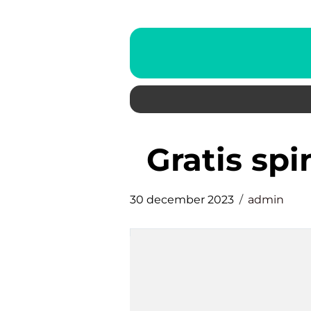
gratis sp
30 december 2023
admin