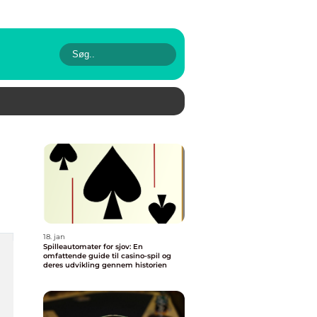
18. jan
Spilleautomater for sjov: En
omfattende guide til casino-spil og
deres udvikling gennem historien