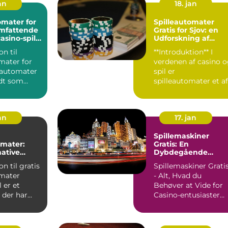
an
18. jan
omater for
Spilleautomater
omfattende
Gratis for Sjov: en
casino-spil
Udforskning af
udvikling
Casino Spil
on til
**Introduktion** I
istorien
mater for
verdenen af casino 
spil er
dt som
spilleautomater et af
de mest populære
 eller...
valg for ma...
an
17. jan
Spillemaskiner
omater:
Gratis: En
ative
Dybdegående
casino spil
Gennemgang
n til gratis
Spillemaskiner Grati
omater
- Alt, Hvad du
 er et
Behøver at Vide for
der har
Casino-entusiaster
ulært i
Introduktion til Spill..