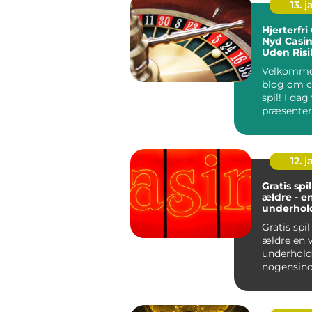
13. j
Hjerterfri 
Nyd Casin
Uden Risi
Velkommen
blog om c
spil! I dag 
præsenter
"hjerterfri 
12. j
Gratis spi
ældre - e
underhol
Gratis spil
ældre en verden af
underholdning
nogensinde
til at prøve