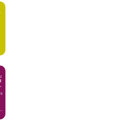
e
:
l
is