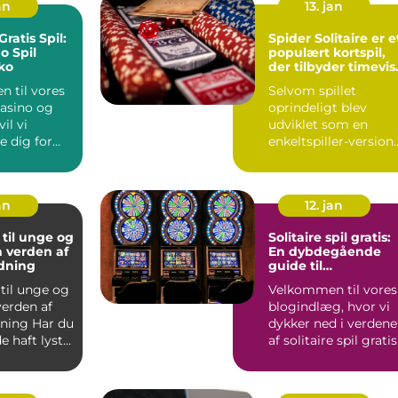
an
13. jan
Gratis Spil:
Spider Solitaire er e
o Spil
populært kortspil,
ko
der tilbyder timevis
af underholdning o
 til vores
Selvom spillet
udfordring for dem,
asino og
oprindeligt blev
der elsker at spille
casino spil
vil vi
udviklet som en
e dig for
enkeltspiller-version
gratis spil"...
af det klassiske
kortspil Soli...
an
12. jan
l til unge og
Solitaire spil gratis:
n verden af
En dybdegående
dning
guide til
casinospillere
 til unge og
Velkommen til vores
blogindlæg, hvor vi
 Har du
dykker ned i verden
 haft lyst
af solitaire spil gratis
 ...
Hvis du er e...