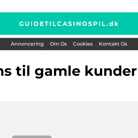
GUIDETILCASINOSPIL.
dk
Annoncering
Om Os
Cookies
Kontakt Os
ins til gamle kunder