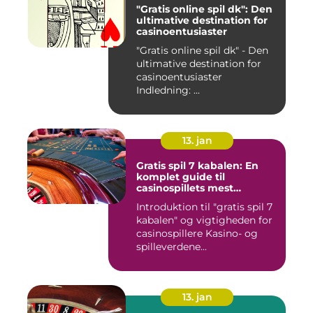
"Gratis online spil dk": Den
ultimative destination for
casinoentusiaster
"Gratis online spil dk" - Den
ultimative destination for
casinoentusiaster
Indledning: ...
13. jan
Gratis spil 7 kabalen: En
komplet guide til
casinospillets mest
populære kabale
Introduktion til "gratis spil 7
kabalen" og vigtigheden for
casinospillere Kasino- og
spilleverdene...
13. jan