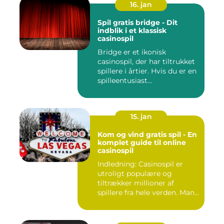
16. jan
Spil gratis bridge - Dit
indblik i et klassisk
casinospil
Bridge er et ikonisk
casinospil, der har tiltrukket
spillere i årtier. Hvis du er en
spilleentusiast...
15. jan
Kom og vind gratis spil - En
komplet guide til online
casinospil
Indledning: Casinospil er
utroligt populære og
tiltrækker millioner af
spillere fra hele verden. Man...