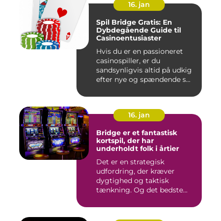
16. jan
Spil Bridge Gratis: En
Dybdegående Guide til
Casinoentusiaster
Hvis du er en passioneret
casinospiller, er du
sandsynligvis altid på udkig
efter nye og spændende s...
16. jan
Bridge er et fantastisk
kortspil, der har
underholdt folk i årtier
Det er en strategisk
udfordring, der kræver
dygtighed og taktisk
tænkning. Og det bedste
ved det er,...