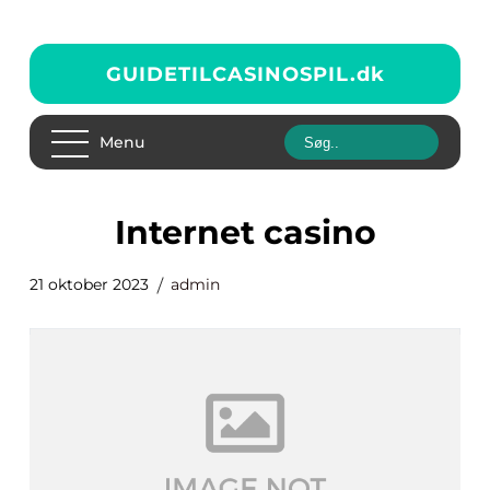
GUIDETILCASINOSPIL.
dk
Menu
internet casino
21 oktober 2023
admin