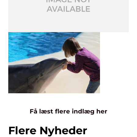
Få læst flere indlæg her
Flere Nyheder