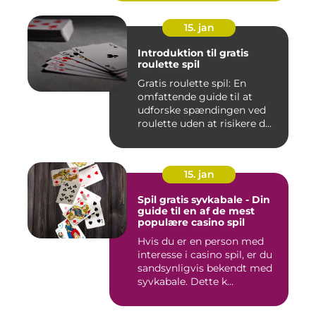
15. jan
Introduktion til gratis
roulette spil
Gratis roulette spil: En
omfattende guide til at
udforske spændingen ved
roulette uden at risikere d...
15. jan
Spil gratis syvkabale - Din
guide til en af de mest
populære casino spil
Hvis du er en person med
interesse i casino spil, er du
sandsynligvis bekendt med
syvkabale. Dette k...