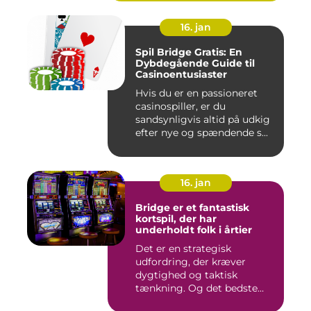
16. jan
Spil Bridge Gratis: En
Dybdegående Guide til
Casinoentusiaster
Hvis du er en passioneret
casinospiller, er du
sandsynligvis altid på udkig
efter nye og spændende s...
16. jan
Bridge er et fantastisk
kortspil, der har
underholdt folk i årtier
Det er en strategisk
udfordring, der kræver
dygtighed og taktisk
tænkning. Og det bedste
ved det er,...