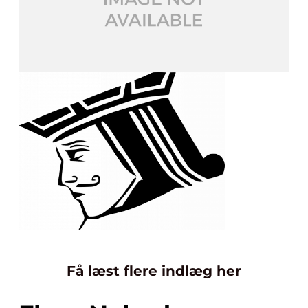
Få læst flere indlæg her