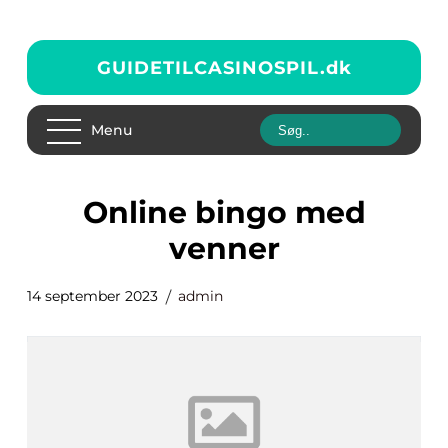
GUIDETILCASINOSPIL.
dk
Menu
online bingo med
venner
14 september 2023
admin