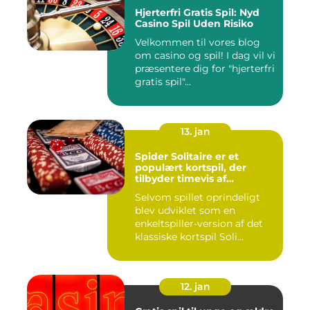
Hjerterfri Gratis Spil: Nyd
Casino Spil Uden Risiko
Velkommen til vores blog
om casino og spil! I dag vil vi
præsentere dig for "hjerterfri
gratis spil"...
13. jan
Spider Solitaire er et
populært kortspil, der
tilbyder timevis af
underholdning og
Selvom spillet oprindeligt
udfordring for dem, der
blev udviklet som en
elsker at spille casino spil
enkeltspiller-version af det
klassiske kortspil Soli...
12. jan