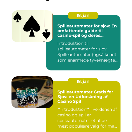
18. jan
Spilleautomater for sjov: En
omfattende guide til
casino-spil og deres
udvikling gennem
Introduktion til
historien
spilleautomater for sjov
Spilleautomater (også kendt
som enarmede tyveknægte
eller...
18. jan
Spilleautomater Gratis for
Sjov: en Udforskning af
Casino Spil
**Introduktion** I verdenen af
casino og spil er
spilleautomater et af de
mest populære valg for ma...