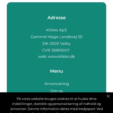
Adresse
web:
www.klikko.dk
Menu
Annoncering
Om os
Cookies
På vores website bruges cookies til at huske dine
indstillinger, statistik og personalisering af indhold og
Kontakt os
annoncer. Denne information deles med tredjepart. Ved
Sitemap