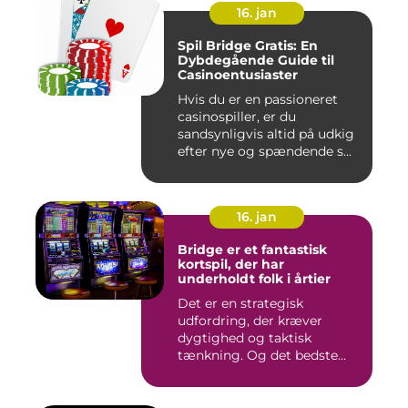
16. jan
Spil Bridge Gratis: En
Dybdegående Guide til
Casinoentusiaster
Hvis du er en passioneret
casinospiller, er du
sandsynligvis altid på udkig
efter nye og spændende s...
16. jan
Bridge er et fantastisk
kortspil, der har
underholdt folk i årtier
Det er en strategisk
udfordring, der kræver
dygtighed og taktisk
tænkning. Og det bedste
ved det er,...