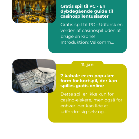
Gratis spil til PC - En
dybdegående guide til
casinospilentusiaster
Gratis spil til PC - Udforsk en
verden af casinospil uden at
bruge en krone!
Introduktion: Velkomm...
11. jan
7 kabale er en populær
form for kortspil, der kan
spilles gratis online
Dette spil er ikke kun for
casino-elskere, men også for
enhver, der kan lide at
udfordre sig selv og...