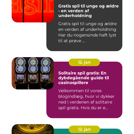
Gratis spil til unge og ældre
- en verden af
underholdning
Gratis spil til unge og ældre
en verden af underholdning
Har du nogensinde haft lyst
til at prøve ...
12. jan
Solitaire spil gratis: En
dybdegående guide til
casinospillere
Velkommen til vores
blogindlæg, hvor vi dykker
ned i verdenen af solitaire
spil gratis. Hvis du er e...
12. jan