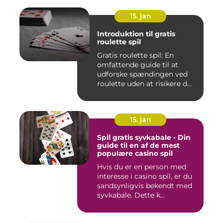
15. jan
Introduktion til gratis
roulette spil
Gratis roulette spil: En
omfattende guide til at
udforske spændingen ved
roulette uden at risikere d...
15. jan
Spil gratis syvkabale - Din
guide til en af de mest
populære casino spil
Hvis du er en person med
interesse i casino spil, er du
sandsynligvis bekendt med
syvkabale. Dette k...