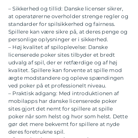
– Sikkerhed og tillid: Danske licenser sikrer,
at operatørerne overholder strenge regler og
standarder for spilsikkerhed og fairness.
Spillere kan være sikre på, at deres penge og
personlige oplysninger er i sikkerhed.
– Høj kvalitet af spiloplevelse: Danske
licenserede poker sites tilbyder et bredt
udvalg af spil, der er retfærdige og af høj
kvalitet. Spillere kan forvente at spille mod
ægte modstandere og opleve spændingen
ved poker på et professionelt niveau.
– Praktisk adgang: Med introduktionen af
mobilapps har danske licenserede poker
sites gjort det nemt for spillere at spille
poker når som helst og hvor som helst. Dette
gør det mere bekvemt for spillere at nyde
deres foretrukne spil.