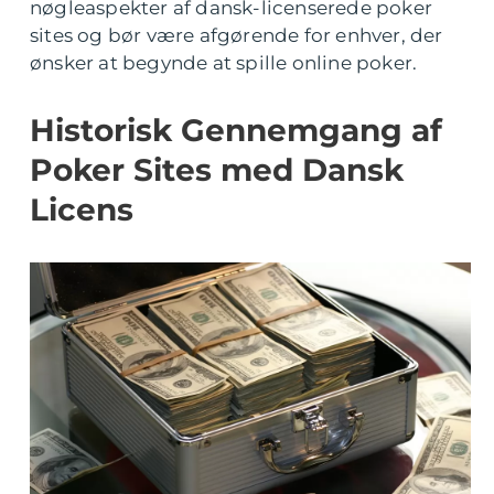
nøgleaspekter af dansk-licenserede poker
sites og bør være afgørende for enhver, der
ønsker at begynde at spille online poker.
Historisk Gennemgang af
Poker Sites med Dansk
Licens