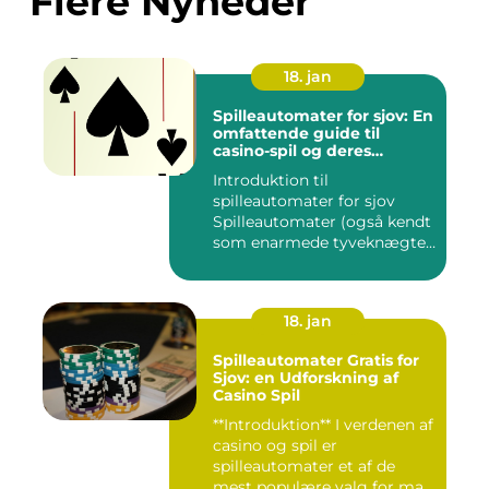
Flere Nyheder
18. jan
Spilleautomater for sjov: En
omfattende guide til
casino-spil og deres
udvikling gennem
Introduktion til
historien
spilleautomater for sjov
Spilleautomater (også kendt
som enarmede tyveknægte
eller...
18. jan
Spilleautomater Gratis for
Sjov: en Udforskning af
Casino Spil
**Introduktion** I verdenen af
casino og spil er
spilleautomater et af de
mest populære valg for ma...