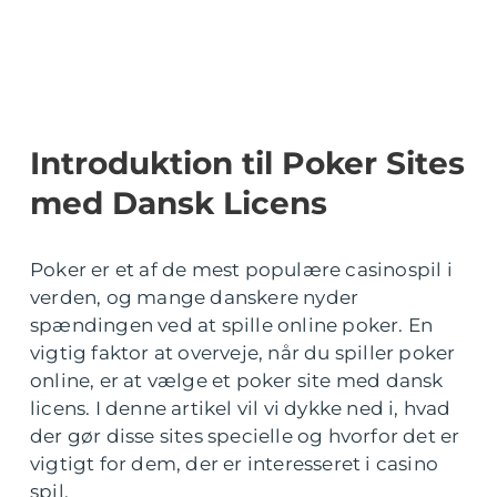
Introduktion til Poker Sites
med Dansk Licens
Poker er et af de mest populære casinospil i
verden, og mange danskere nyder
spændingen ved at spille online poker. En
vigtig faktor at overveje, når du spiller poker
online, er at vælge et poker site med dansk
licens. I denne artikel vil vi dykke ned i, hvad
der gør disse sites specielle og hvorfor det er
vigtigt for dem, der er interesseret i casino
spil.