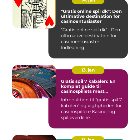
14. jan
"Gratis online spil dk": Den
ultimative destination for
casinoentusiaster
"Gratis online spil dk" - Den
ultimative destination for
casinoentusiaster
Indledning: ...
13. jan
Gratis spil 7 kabalen: En
komplet guide til
casinospillets mest
populære kabale
Introduktion til "gratis spil 7
kabalen" og vigtigheden for
casinospillere Kasino- og
spilleverdene...