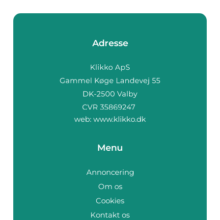
Adresse
web:
www.klikko.dk
Menu
Annoncering
Om os
Cookies
Kontakt os