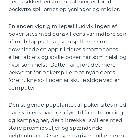
deres sikkerhedsforanstaltninger for at
beskytte spillernes oplysninger og midler.
En anden vigtig milepæl i udviklingen af
poker sites med dansk licens var indførelsen
af mobilapps. I dag kan spillere nemt
downloade en app til deres smartphones
eller tablets og spille poker når som helst og
hvor som helst. Dette har gjort det mere
bekvemt for pokerspillere at nyde deres
foretrukne spil uden at skulle sidde ved en
computer.
Den stigende popularitet af poker sites med
dansk licens har også ført til flere turneringer
og kampagner, der tiltrækker spillere med
store præmiepuljer og spændende
belønninger. Disse events giver spillerne en