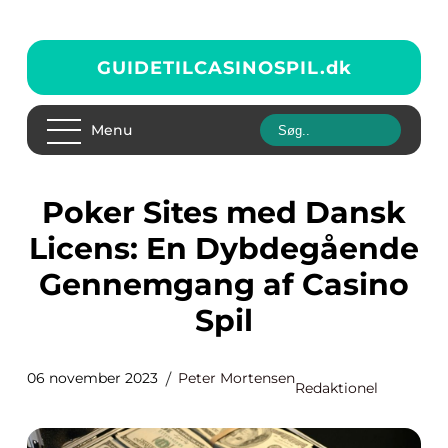
GUIDETILCASINOSPIL.
dk
Menu
Poker Sites med Dansk
Licens: En Dybdegående
Gennemgang af Casino
Spil
06 november 2023
Peter Mortensen
Redaktionel