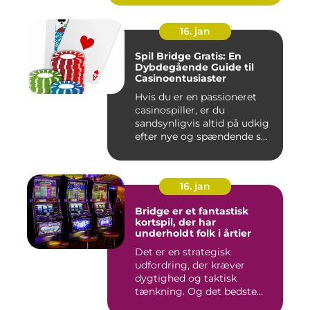
16. jan
Spil Bridge Gratis: En
Dybdegående Guide til
Casinoentusiaster
Hvis du er en passioneret
casinospiller, er du
sandsynligvis altid på udkig
efter nye og spændende s...
16. jan
Bridge er et fantastisk
kortspil, der har
underholdt folk i årtier
Det er en strategisk
udfordring, der kræver
dygtighed og taktisk
tænkning. Og det bedste
ved det er,...