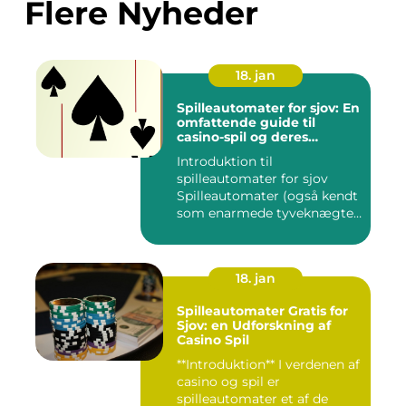
Flere Nyheder
18. jan
Spilleautomater for sjov: En
omfattende guide til
casino-spil og deres
udvikling gennem
Introduktion til
historien
spilleautomater for sjov
Spilleautomater (også kendt
som enarmede tyveknægte
eller...
18. jan
Spilleautomater Gratis for
Sjov: en Udforskning af
Casino Spil
**Introduktion** I verdenen af
casino og spil er
spilleautomater et af de