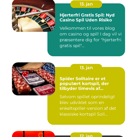
13. jan
Hjerterfri Gratis Spil: Nyd
Casino Spil Uden Risiko
Velkommen til vores blog
om casino og spil! I dag vil vi
præsentere dig for "hjerterfri
gratis spil"...
13. jan
Spider Solitaire er et
populært kortspil, der
tilbyder timevis af
underholdning og
Selvom spillet oprindeligt
udfordring for dem, der
blev udviklet som en
elsker at spille casino spil
enkeltspiller-version af det
klassiske kortspil Soli...
12. jan