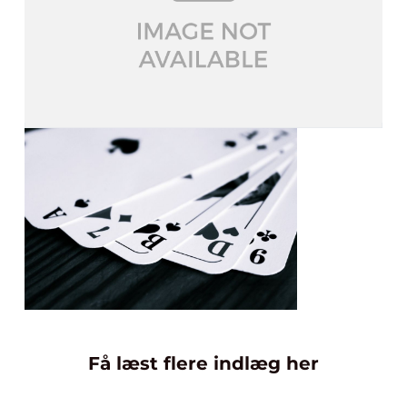
Få læst flere indlæg her