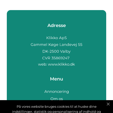
Adresse
web:
www.klikko.dk
Menu
Annoncering
Om os
Cookies
På vores website bruges cookies til at huske dine
indstillinger, statistik og personalisering af indhold og